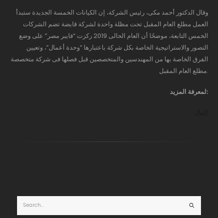
وقال الدكتور أحمد مكى، رئيس الشركة، إن الكيانات الخمسة الجديدة ستبدأ
العمل مطلع العام المقبل تحت مظلة واحدة لشركة قابضة تضم الشركات
الخمس التابعة، موضحًا أن العام الحالى 2019 ركزت “فايبر مصر” على وضع
التصور والاستراتيجية الخاصة بكل شركة باعتبارها “وحدة أعمال”، وتعيين
الفرق الخاصة بها من المهندسين والمتخصصين قبل فصلها فى شركة متخصصة
مطلع العام المقبل.
لمعرفة المزيد:
المال